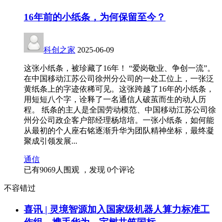
16年前的小纸条，为何保留至今？
科创之家
2025-06-09
这张小纸条，被珍藏了16年！ “爱岗敬业、争创一流”。
在中国移动江苏公司徐州分公司的一处工位上，一张泛
黄纸条上的字迹依稀可见。这张跨越了16年的小纸条，
用短短八个字，诠释了一名通信人破茧而生的动人历
程。 纸条的主人是全国劳动模范、中国移动江苏公司徐
州分公司政企客户部经理杨培培。一张小纸条，如何能
从最初的个人座右铭逐渐升华为团队精神坐标，最终凝
聚成引领发展...
通信
已有
9069
人围观 ，发现
0
个评论
不容错过
喜讯 | 灵境智源加入国家级机器人算力标准工