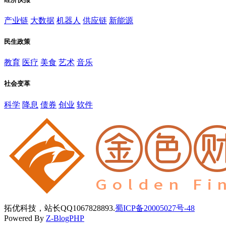
产业链
大数据
机器人
供应链
新能源
民生政策
教育
医疗
美食
艺术
音乐
社会变革
科学
降息
债券
创业
软件
拓优科技，站长QQ1067828893.
蜀ICP备20005027号-48
Powered By
Z-BlogPHP