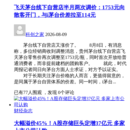
飞天茅台线下自营店半月两次调价：1753元向
散客开门，与i茅台价差拉至114元
科创之家
2026-08-09
茅台线下自营店又涨价了。 8月8日，有消息
称，多位经销商收到调整消息，贵州茅台线下自营店飞
天茅台零售价再次调整至1753元/瓶，同时首次开放给普
通消费者，而非提前建档的团购客户。 就此，时代
周报记者同日向茅台方面人士求证，对方予以证实。
对于长期关注茅台价格的人而言，更值得留意的，
是同属于茅台自营体系的价差。同一时间，i茅台...
已有
77
人围观 ，发现
0
个评论
财经杂志
大幅溢价45%！A股存储巨头定增37亿元 多家