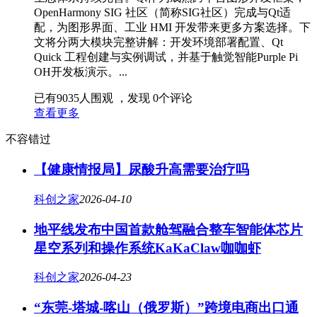
OpenHarmony SIG 社区（简称SIG社区）完成与Qt适
配，为图形界面、工业 HMI 开发带来更多方案选择。下
文将分两大模块完整讲解：开发环境部署配置、Qt
Quick 工程创建与实例调试，并基于触觉智能Purple Pi
OH开发板演示。...
已有
9035
人围观 ，发现
0
个评论
查看更多
不容错过
【健康情报局】尿酸升高需要治疗吗
科创之家
2026-04-10
地平线发布中国首款舱驾融合整车智能体芯片
星空系列和操作系统KaKaClaw咖咖虾
科创之家
2026-04-23
“东莞-塔城-喀山（俄罗斯）”跨境电商出口通