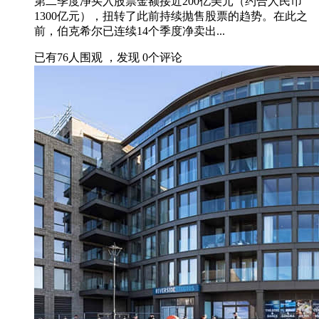
第二季度净买入股票金额接近200亿美元（约合人民币
1300亿元），扭转了此前持续抛售股票的趋势。在此之
前，伯克希尔已连续14个季度净卖出...
已有
76
人围观 ，发现
0
个评论