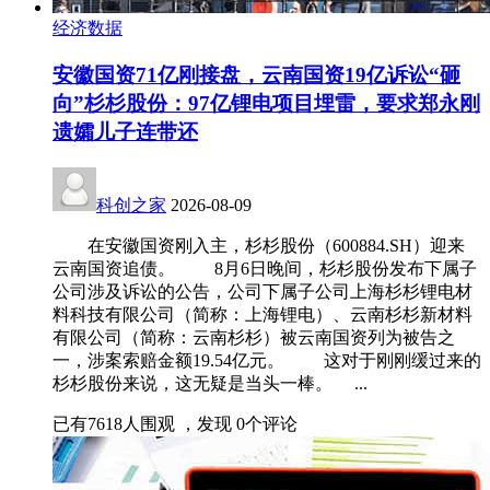
经济数据
安徽国资71亿刚接盘，云南国资19亿诉讼“砸
向”杉杉股份：97亿锂电项目埋雷，要求郑永刚
遗孀儿子连带还
科创之家
2026-08-09
在安徽国资刚入主，杉杉股份（600884.SH）迎来
云南国资追债。 8月6日晚间，杉杉股份发布下属子
公司涉及诉讼的公告，公司下属子公司上海杉杉锂电材
料科技有限公司（简称：上海锂电）、云南杉杉新材料
有限公司（简称：云南杉杉）被云南国资列为被告之
一，涉案索赔金额19.54亿元。 这对于刚刚缓过来的
杉杉股份来说，这无疑是当头一棒。 ...
已有
7618
人围观 ，发现
0
个评论