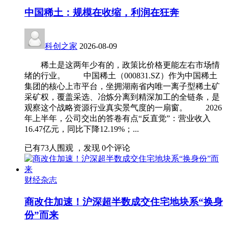
中国稀土：规模在收缩，利润在狂奔
科创之家
2026-08-09
稀土是这两年少有的，政策比价格更能左右市场情
绪的行业。 中国稀土（000831.SZ）作为中国稀土
集团的核心上市平台，坐拥湖南省内唯一离子型稀土矿
采矿权，覆盖采选、冶炼分离到精深加工的全链条，是
观察这个战略资源行业真实景气度的一扇窗。 2026
年上半年，公司交出的答卷有点“反直觉”：营业收入
16.47亿元，同比下降12.19%；...
已有
73
人围观 ，发现
0
个评论
财经杂志
商改住加速！沪深超半数成交住宅地块系“换身
份”而来