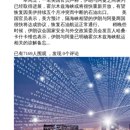
本周五，一名美国官员声称，伊朗与阿曼之间谈判
已经取得进展，霍尔木兹海峡或将很快重新开放，有望
恢复因美伊持续五个月冲突而中断的石油出口。 美
国官员表示，美方预计，隔海峡相望的伊朗与阿曼两国
很快将达成协议，恢复石油航运正常通行。 稍晚些
时候，伊朗议会国家安全与外交政策委员会发言人哈桑·
卡什卡维也表示，伊朗与阿曼已明确霍尔木兹海峡航运
相关的谅解备忘...
已有
7169
人围观 ，发现
0
个评论