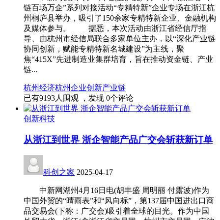
链百场万企”系列对接活动“专精特新”企业专场在浙江杭
州桐庐县举办，吸引了150余家专精特新企业、金融机构
及媒体参与。 据悉，本次活动由浙江省经信厅指
导、由杭州市经信局联合多家单位主办，以“深化产业链
协同创新，赋能专精特新名城建设”为主线，聚
焦“415X”先进制造业集群培育，旨在推动资金链、产业
链...
杭州经济
杭州
企业创新
产业链
已有
9193
人围观 ，发现
0
个评论
创新科技
从浙江到世界 浙企智能产品广交会斩获新订单
科创之家
2025-04-17
中新网湖州4月16日电(胡丰盛 周明丽 付露波)作为
中国外贸的“晴雨表”和“风向标”，第137届中国进出口商
品交易会(下称：广交会)吸引着全球的目光。作为中国