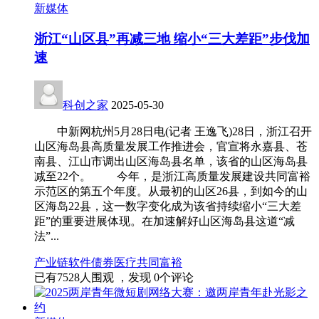
新媒体
浙江“山区县”再减三地 缩小“三大差距”步伐加
速
科创之家
2025-05-30
中新网杭州5月28日电(记者 王逸飞)28日，浙江召开
山区海岛县高质量发展工作推进会，官宣将永嘉县、苍
南县、江山市调出山区海岛县名单，该省的山区海岛县
减至22个。 今年，是浙江高质量发展建设共同富裕
示范区的第五个年度。从最初的山区26县，到如今的山
区海岛22县，这一数字变化成为该省持续缩小“三大差
距”的重要进展体现。在加速解好山区海岛县这道“减
法”...
产业链
软件
债券
医疗
共同富裕
已有
7528
人围观 ，发现
0
个评论