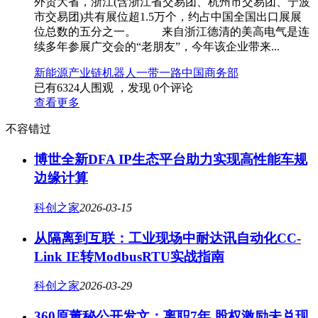
外贸大省，浙江(含浙江省交易团、杭州市交易团、宁波
市交易团)共有展位超1.5万个，约占中国全国出口展展
位总数的五分之一。 来自浙江德清的美高电气是连
续多年参展广交会的“老朋友”，今年该企业带来...
新能源
产业链
机器人
一带一路
中国商务部
已有
6324
人围观 ，发现
0
个评论
查看更多
不容错过
博世全新DFA IP生态平台助力实现高性能车规
边缘计算
科创之家
2026-03-15
从隔离到互联：工业现场中耐达讯自动化CC-
Link IE转ModbusRTU实战指南
科创之家
2026-03-29
360原董秘公开发文：离职7年 股权激励未兑现