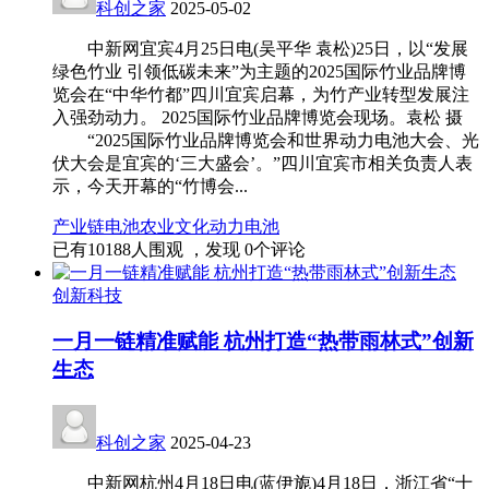
科创之家
2025-05-02
中新网宜宾4月25日电(吴平华 袁松)25日，以“发展
绿色竹业 引领低碳未来”为主题的2025国际竹业品牌博
览会在“中华竹都”四川宜宾启幕，为竹产业转型发展注
入强劲动力。 2025国际竹业品牌博览会现场。袁松 摄
“2025国际竹业品牌博览会和世界动力电池大会、光
伏大会是宜宾的‘三大盛会’。”四川宜宾市相关负责人表
示，今天开幕的“竹博会...
产业链
电池
农业
文化
动力电池
已有
10188
人围观 ，发现
0
个评论
创新科技
一月一链精准赋能 杭州打造“热带雨林式”创新
生态
科创之家
2025-04-23
中新网杭州4月18日电(蓝伊旎)4月18日，浙江省“十