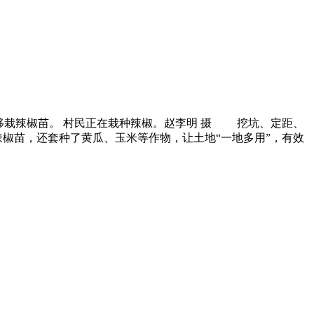
移栽辣椒苗。 村民正在栽种辣椒。赵李明 摄 挖坑、定距、
椒苗，还套种了黄瓜、玉米等作物，让土地“一地多用”，有效