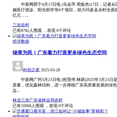
中新网西宁4月17日电 (马金萍 周振杰)17日，记者
施医疗巡诊、阳光助学等6个项目，助力玛多县乡村全面振
亿元，...
三农
农村
已有
8782
人围观 ，发现
0
个评论
经济数据
绿美为民！广东着力打造更多绿色生态空间
科创之家
2025-03-28
中新网广州3月21日电 (程景伟 林荫)2025年3月
质量，优化森林结构，进一步厚植广东高质量发展的绿色底
边...
林业
三农
广东省林业局
农村
已有
10066
人围观 ，发现
0
个评论
创新科技