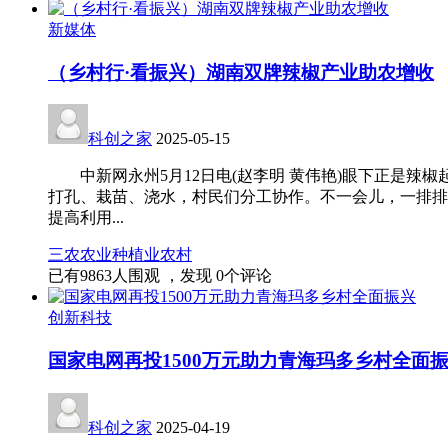
新媒体
（乡村行·看振兴）湖南双牌辣椒产业助农增收
科创之家
2025-05-15
中新网永州5月12日电(赵李明 黄伟艳)眼下正是辣
打孔、栽苗、浇水，村民们分工协作。不一会儿，一排
提高利用...
三农
农业
种植业
农村
已有
9863
人围观 ，发现
0
个评论
创新科技
国家电网再投1500万元助力青海玛多乡村全面
科创之家
2025-04-19