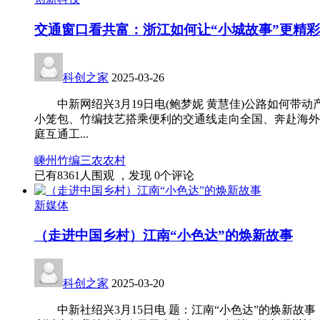
交通窗口看共富：浙江如何让“小城故事”更精
科创之家
2025-03-26
中新网绍兴3月19日电(鲍梦妮 黄慧佳)公路如何带
小笼包、竹编技艺搭乘便利的交通线走向全国、奔赴海
庭互通工...
嵊州
竹编
三农
农村
已有
8361
人围观 ，发现
0
个评论
新媒体
（走进中国乡村）江南“小色达”的焕新故事
科创之家
2025-03-20
中新社绍兴3月15日电 题：江南“小色达”的焕新故