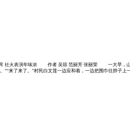
宵 社火表演年味浓 作者 吴琼 范丽芳 张丽荣 一大早，
。”“来了来了。”村民白文莲一边应和着，一边把围巾往脖子