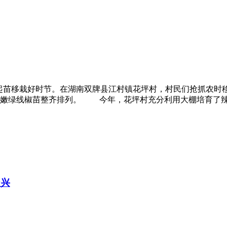
椒起苗移栽好时节。在湖南双牌县江村镇花坪村，村民们抢抓农时
排嫩绿线椒苗整齐排列。 今年，花坪村充分利用大棚培育了辣
振兴