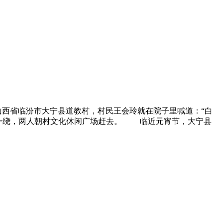
山西省临汾市大宁县道教村，村民王会玲就在院子里喊道：“白
上一绕，两人朝村文化休闲广场赶去。 临近元宵节，大宁县