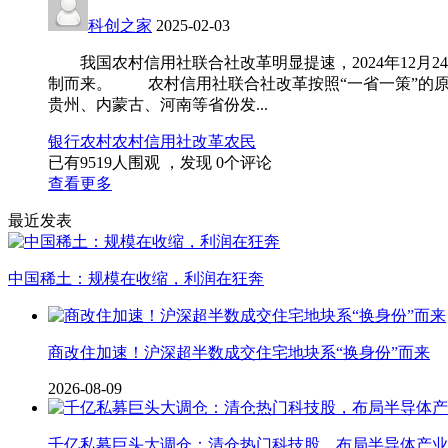
科创之家
2025-02-03
我国农村信用社联合社改革明显提速，2024年12月
制而来。 农村信用社联合社改革按照“一省一策”的
贵州、内蒙古、河南等省份发...
银行
农村
农村信用社改革
农民
已有
9519
人围观 ，发现
0
个评论
查看更多
最近发表
中国稀土：规模在收缩，利润在狂奔
商改住加速！沪深超半数成交住宅地块系“换身份”而来
2026-08-09
千亿私募巨头大调仓：清仓热门科技股，布局半导体产业