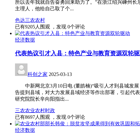
所以去年我就自告奋勇回来助力了。”在浙江绍兴嵊州长
主理人，他给自己取了个...
色达
三农
农村
已有
9205
人围观 ，发现
0
个评论
经济数据
代表热议引才入县：特色产业与教育资源双轮驱
科创之家
2025-03-13
中新网北京3月10日电 (董皓楠)“吸引人才到县城
告提到县域，对大力发展县域经济等作出部署，引起代
研究院院长辛向阳指出...
三农
农业
农村
时政
已有
8697
人围观 ，发现
0
个评论
经济数据