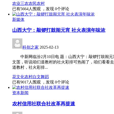
农业
三农
农民
农村
已有
5664
人围观 ，发现
0
个评论
新媒体
山西大宁：敲锣打鼓闹元宵 社火表演年味浓
科创之家
2025-02-13
中新网临汾2月10日电 题：山西大宁：敲锣打鼓闹元
文莲，听说咱们道教村的社火彩排可热闹了，咱们看看去
道教村，社火彩排...
花
文化
农村
白文
舞蹈
已有
9017
人围观 ，发现
0
个评论
资本新闻
农村信用社联合社改革再提速