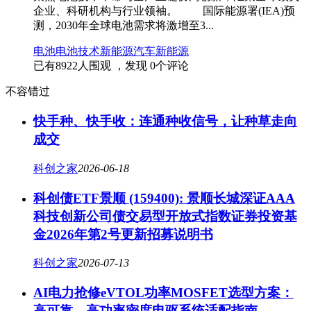
企业、科研机构与行业领袖。 国际能源署(IEA)预
测，2030年全球电池需求将激增至3...
电池
电池技术
新能源汽车
新能源
已有
8922
人围观 ，发现
0
个评论
不容错过
快手种、快手收：连通种收信号，让种草走向
成交
科创之家
2026-06-18
科创债ETF景顺 (159400): 景顺长城深证AAA
科技创新公司债交易型开放式指数证券投资基
金2026年第2号更新招募说明书
科创之家
2026-07-13
AI电力抢修eVTOL功率MOSFET选型方案：
高可靠、高功率密度电驱系统适配指南