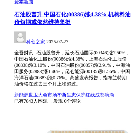
资本新闻
石油股普升 中国石化(00386)涨4.38% 机构料油
价短期或依然维持坚挺
科创之家
2025-07-27
金吾财讯 | 石油股普升，延长石油国际(00346)涨7.50%，
中国石油化工股份(00386)涨4.38%，上海石油化工股份
(00338)涨3.10%，中国石油股份(00857)涨2.91%，中海油
田服务(02883)涨1.46%，昆仑能源(00135)涨1.56%，中国
海洋石油(00883)涨0.76%。高盛发表报告，指布兰特期
油价格在过去三个月上涨超过...
新能源
世卫大会
市场垄断
生态保护红线
成都滴滴
已有
7843
人围观 ，发现
0
个评论