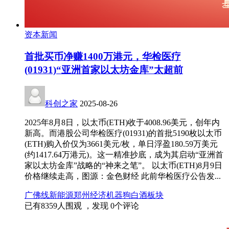
资本新闻
首批买币净赚1400万港元，华检医疗
(01931)“亚洲首家以太坊金库”太超前
科创之家
2025-08-26
2025年8月8日，以太币(ETH)收于4008.96美元，创年内
新高。而港股公司华检医疗(01931)的首批5190枚以太币
(ETH)购入价仅为3661美元/枚，单日浮盈180.59万美元
(约1417.64万港元)。这一精准抄底，成为其启动“亚洲首
家以太坊金库”战略的“神来之笔”。 以太币(ETH)8月9日
价格继续走高，图源：金色财经 此前华检医疗公告发...
广佛线
新能源
郑州经济
机器狗
白酒板块
已有
8359
人围观 ，发现
0
个评论