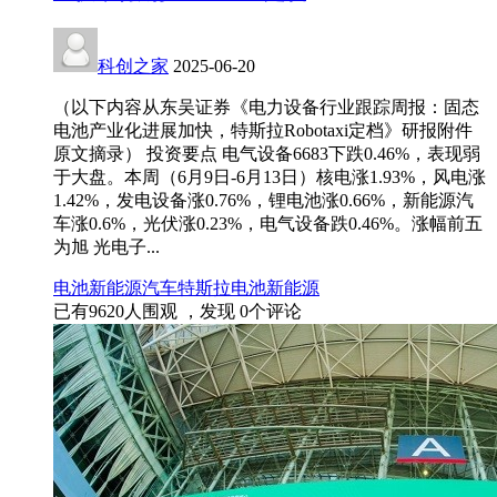
科创之家
2025-06-20
（以下内容从东吴证券《电力设备行业跟踪周报：固态
电池产业化进展加快，特斯拉Robotaxi定档》研报附件
原文摘录） 投资要点 电气设备6683下跌0.46%，表现弱
于大盘。本周（6月9日-6月13日）核电涨1.93%，风电涨
1.42%，发电设备涨0.76%，锂电池涨0.66%，新能源汽
车涨0.6%，光伏涨0.23%，电气设备跌0.46%。涨幅前五
为旭 光电子...
电池
新能源汽车
特斯拉电池
新能源
已有
9620
人围观 ，发现
0
个评论