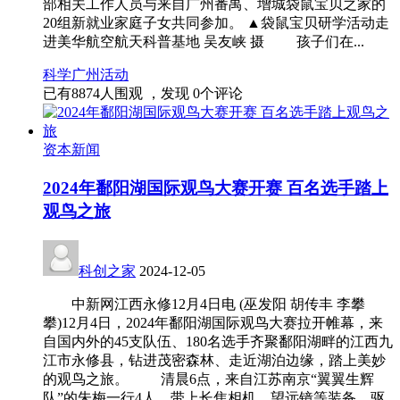
部相关工作人员与来自广州番禺、增城袋鼠宝贝之家的
20组新就业家庭子女共同参加。 ▲袋鼠宝贝研学活动走
进美华航空航天科普基地 吴友峡 摄 孩子们在...
科学
广州活动
已有
8874
人围观 ，发现
0
个评论
资本新闻
2024年鄱阳湖国际观鸟大赛开赛 百名选手踏上
观鸟之旅
科创之家
2024-12-05
中新网江西永修12月4日电 (巫发阳 胡传丰 李攀
攀)12月4日，2024年鄱阳湖国际观鸟大赛拉开帷幕，来
自国内外的45支队伍、180名选手齐聚鄱阳湖畔的江西九
江市永修县，钻进茂密森林、走近湖泊边缘，踏上美妙
的观鸟之旅。 清晨6点，来自江苏南京“翼翼生辉
队”的朱梅一行4人，带上长焦相机、望远镜等装备，驱