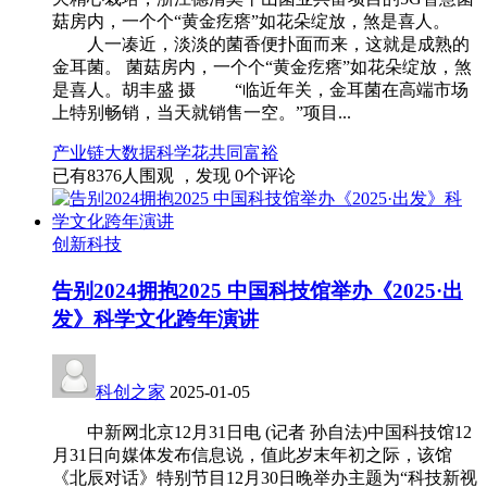
菇房内，一个个“黄金疙瘩”如花朵绽放，煞是喜人。
人一凑近，淡淡的菌香便扑面而来，这就是成熟的
金耳菌。 菌菇房内，一个个“黄金疙瘩”如花朵绽放，煞
是喜人。胡丰盛 摄 “临近年关，金耳菌在高端市场
上特别畅销，当天就销售一空。”项目...
产业链
大数据
科学
花
共同富裕
已有
8376
人围观 ，发现
0
个评论
创新科技
告别2024拥抱2025 中国科技馆举办《2025·出
发》科学文化跨年演讲
科创之家
2025-01-05
中新网北京12月31日电 (记者 孙自法)中国科技馆12
月31日向媒体发布信息说，值此岁末年初之际，该馆
《北辰对话》特别节目12月30日晚举办主题为“科技新视