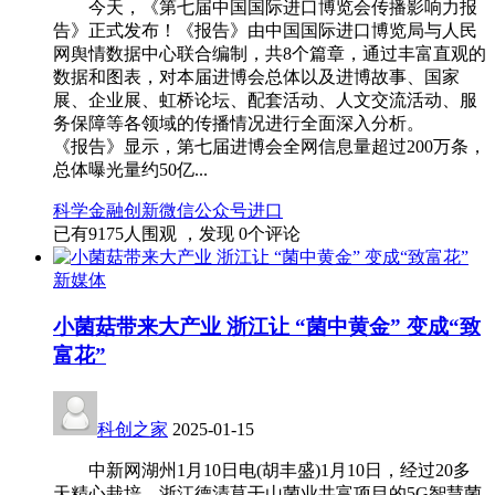
今天，《第七届中国国际进口博览会传播影响力报
告》正式发布！《报告》由中国国际进口博览局与人民
网舆情数据中心联合编制，共8个篇章，通过丰富直观的
数据和图表，对本届进博会总体以及进博故事、国家
展、企业展、虹桥论坛、配套活动、人文交流活动、服
务保障等各领域的传播情况进行全面深入分析。
《报告》显示，第七届进博会全网信息量超过200万条，
总体曝光量约50亿...
科学
金融
创新
微信公众号
进口
已有
9175
人围观 ，发现
0
个评论
新媒体
小菌菇带来大产业 浙江让 “菌中黄金” 变成“致
富花”
科创之家
2025-01-15
中新网湖州1月10日电(胡丰盛)1月10日，经过20多
天精心栽培，浙江德清莫干山菌业共富项目的5G智慧菌