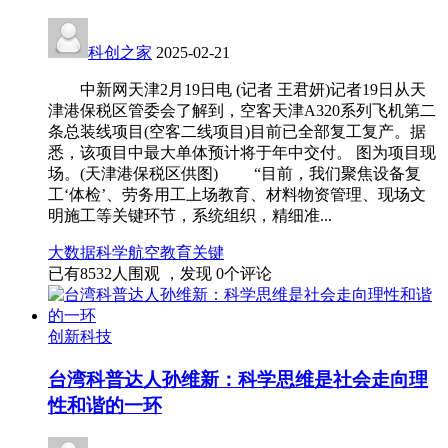
科创之家
2025-02-21
中新网天津2月19日电 (记者 王君妍)记者19日从天
津港保税区管委会了解到，空客天津A320系列飞机第二
条总装线项目(空客二线项目)目前已全部复工复产。据
悉，该项目中最大单体预计将于年中交付。 图为项目现
场。(天津港保税区供图) “目前，我们聚焦设备复
工‘体检’、劳务用工上场教育、材料物资管理、现场文
明施工等关键环节，系统组织，精细准...
大数据
科学
航空
教育
关键
已有
8532
人围观 ，发现
0
个评论
创新科技
台湾科普达人孙维新：科学思维是社会走向理
性和谐的一环