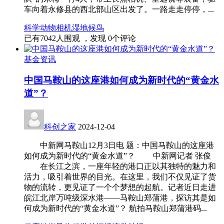
车向着永修县的西北部山区出发了。一路走走停停，...
科学
动物
相机
湿地
候鸟
已有
7042
人围观 ，发现
0
个评论
基金资讯
中国马鞍山的这座港如何成为新时代的“黄金水
道”？
科创之家
2024-12-04
中新网马鞍山12月3日电 题：中国马鞍山的这座港
如何成为新时代的“黄金水道”？ 中新网记者 张俊
在长江之滨，一座年轻的港口正以其独特的魅力和
活力，吸引着世界的目光。在这里，我们不仅见证了货
物的流转，更见证了一个个梦想的起航。记者近日走进
皖江北岸万吨级深水港——马鞍山郑蒲港，探访其是如
何成为新时代的“黄金水道”？ 航拍马鞍山郑蒲港码...