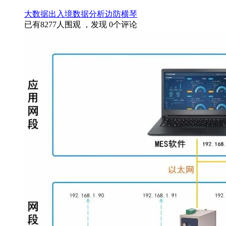
大数据
出入境
数据分析
边防
横琴
已有
8277
人围观 ，发现
0
个评论