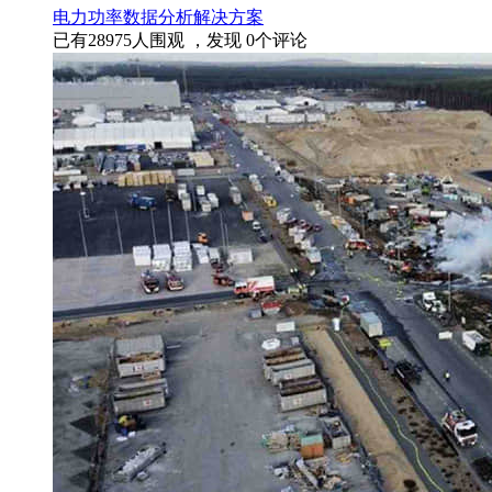
电力
功率
数据分析
解决方案
已有
28975
人围观 ，发现
0
个评论