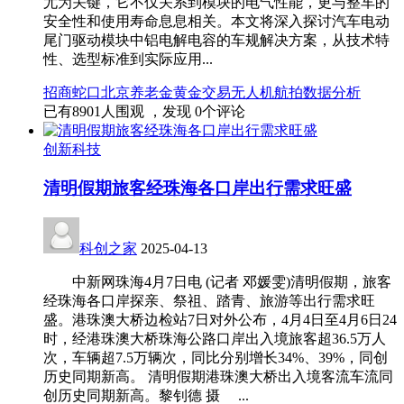
尤为关键，它不仅关系到模块的电气性能，更与整车的
安全性和使用寿命息息相关。本文将深入探讨汽车电动
尾门驱动模块中铝电解电容的车规解决方案，从技术特
性、选型标准到实际应用...
招商蛇口
北京养老金
黄金交易
无人机航拍
数据分析
已有
8901
人围观 ，发现
0
个评论
创新科技
清明假期旅客经珠海各口岸出行需求旺盛
科创之家
2025-04-13
中新网珠海4月7日电 (记者 邓媛雯)清明假期，旅客
经珠海各口岸探亲、祭祖、踏青、旅游等出行需求旺
盛。港珠澳大桥边检站7日对外公布，4月4日至4月6日24
时，经港珠澳大桥珠海公路口岸出入境旅客超36.5万人
次，车辆超7.5万辆次，同比分别增长34%、39%，同创
历史同期新高。 清明假期港珠澳大桥出入境客流车流同
创历史同期新高。黎钊德 摄 ...