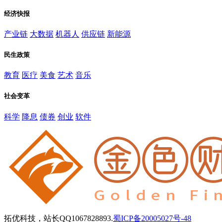
经济快报
产业链
大数据
机器人
供应链
新能源
民生政策
教育
医疗
美食
艺术
音乐
社会变革
科学
降息
债券
创业
软件
拓优科技，站长QQ1067828893.
蜀ICP备20005027号-48