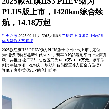
2025款红旗HS3 PHEV劲为
PLUS版上市，1420km综合续
航，14.18万起
科创之家
2025-09-11
共
7867
人围观
二房东
上海海关
社会信用
体系
贷款人
苏东坡
2025款红旗HS3 PHEV劲为PLUS版于今日正式上市，定位
为“超级混动智趣新生代SUV”。新车在鸿鹄混动平台上全面升
级，共推出2款车型，售价区间为14.18万-16.18万元。该车型
剑指年轻市场，在动力、续航和智能配置等方面全方位提升，
降低了豪华插混SUV的入门价格。