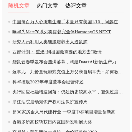
随机文章
热门文章
热评文章
中国每百万人心脏电生理手术量只有美国1/10，问题在哪儿
曝华为Mate70系列将搭载完全体HarmonyOS NEXT
研究人员利用人类细胞培养出人造鼠肺
西部计划： 重燃“到祖国最需要的地方去”激情
袋鼠云春季发布会圆满落幕，构建Data+AI新质生产力
这事儿｜九龄童玩游戏充值上万父亲自扇耳光：如何教育更妥当
科华控股2023年年度董事会经营评述
央行回应社融增速回落：仍处历史较高水平，避免过度冲高导致后劲不足
浙江法院启动知识产权司法保护宣传周
超90家房企入局代建行业 一季度中标项目增量创新高
香港多所高校斩获日内瓦国际发明展大奖
交易员：若失守这一点位，金价或跌向2200