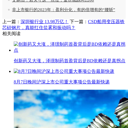
非上市银行的2023年：盈利分化，有的倍增有的“腰斩”
上一篇：
深圳银行业 13.98万亿！
下一篇：
CSD船用变压器铁
芯硅钢片，真能扛住盐雾和振动吗？
相关阅读
创新药又大涨，泽璟制药首盈背后是BD依赖还是真拐点
8月7日晚间沪深上市公司重大事项公告最新快递