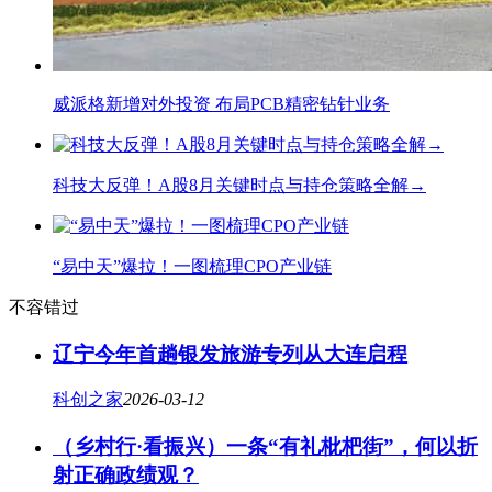
威派格新增对外投资 布局PCB精密钻针业务
科技大反弹！A股8月关键时点与持仓策略全解→
“易中天”爆拉！一图梳理CPO产业链
不容错过
辽宁今年首趟银发旅游专列从大连启程
科创之家
2026-03-12
（乡村行·看振兴）一条“有礼枇杷街”，何以折
射正确政绩观？