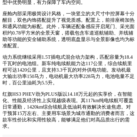
型中优势明显，有力保障了车内空间。
座舱内部采用极简设计风格，一块竖立的大尺寸中控屏幕十分
醒目，双色内饰搭配提升了视觉质感。配置上，前排座椅加热
和通风功能为标配。此外，车辆还配备感应开启尾门、采光面
积约0.78平方米的全景天窗，搭载包含车道巡航辅助、并线辅
助等功能的安全辅助系统，透明底盘显示与全景影像也均为标
准配置。
动力系统继续采用1.5T插电式混合动力架构，匹配容量为18.4
千瓦时的电池组。新车纯电续航能力达117公里，综合续航里
程可达1420公里，且支持3.3千瓦的对外供电功能。发动机最
大输出功率150马力，电动机最大功率228马力，电池电量不足
时，百公里油耗为5.5升。
红旗HS3 PHEV劲为PLUS版以14.18万元起的实享价，在智能
化、性能及经济性上实现越级表现。其117km纯电续航可覆盖
日常通勤，1420km综合续航及低油耗有效解决长途焦虑。对
于预算15万左右、主要用车场景为城市通勤的消费者而言，这
款车性价比和实用性较高，能够满足他们对高品质出行的需
求。