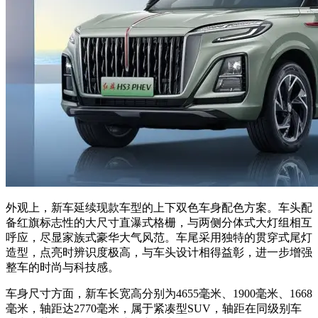
外观上，新车延续现款车型的上下双色车身配色方案。车头配
备红旗标志性的大尺寸直瀑式格栅，与两侧分体式大灯组相互
呼应，尽显家族式豪华大气风范。车尾采用独特的贯穿式尾灯
造型，点亮时辨识度极高，与车头设计相得益彰，进一步增强
整车的时尚与科技感。
车身尺寸方面，新车长宽高分别为4655毫米、1900毫米、1668
毫米，轴距达2770毫米，属于紧凑型SUV，轴距在同级别车